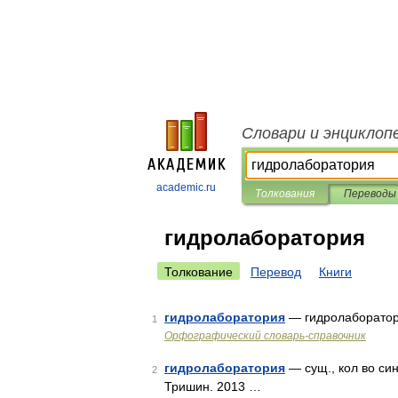
Словари и энциклоп
academic.ru
Толкования
Переводы
гидролаборатория
Толкование
Перевод
Книги
гидролаборатория
— гидролаборато
1
Орфографический словарь-справочник
гидролаборатория
— сущ., кол во син
2
Тришин. 2013 …