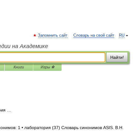
Запомнить сайт
Словарь на свой сайт
RU
едии на Академике
Найти!
Книги
Игры ⚽
рия …
онимов: 1 • лаборатория (37) Словарь синонимов ASIS. В.Н.