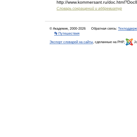
http://www.kommersant.ru/doc.html?DocI
Словарь сокращений и аббревиатур
© Академик, 2000-2026
Обратная связь:
Техподдерж
👣 Путешествия
Экспорт словарей на сайты
, сделанные на PHP,
Jo