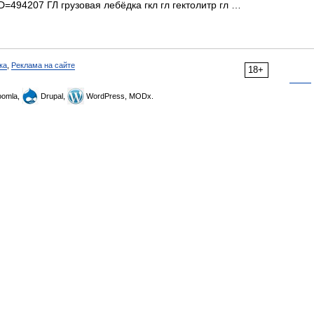
D=494207 ГЛ грузовая лебёдка гкл гл гектолитр гл …
ка
,
Реклама на сайте
18+
omla,
Drupal,
WordPress, MODx.