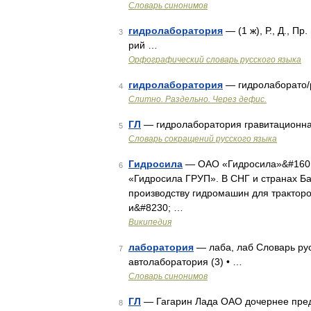
Словарь синонимов
гидролаборатория
— (1 ж), Р., Д., П
3
рий …
Орфографический словарь русского языка
гидролаборатория
— гидролаборато/
4
Слитно. Раздельно. Через дефис.
ГЛ
— гидролаборатория гравитационна
5
Словарь сокращений русского языка
Гидросила
— ОАО «Гидросила»&#160; 
6
«Гидросила ГРУП». В СНГ и странах Б
производству гидромашин для тракторо
и&#8230; …
Википедия
лаборатория
— лаба, лаб Словарь рус
7
автолаборатория (3) • …
Словарь синонимов
ГЛ
— Гагарин Лада ОАО дочернее пред
8